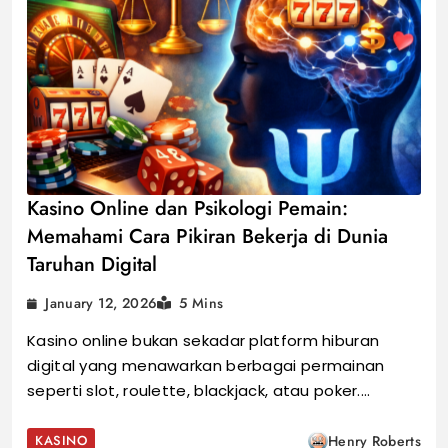
Kasino Online dan Psikologi Pemain:
Memahami Cara Pikiran Bekerja di Dunia
Taruhan Digital
January 12, 2026
5 Mins
Kasino online bukan sekadar platform hiburan
digital yang menawarkan berbagai permainan
seperti slot, roulette, blackjack, atau poker.…
KASINO
Henry Roberts