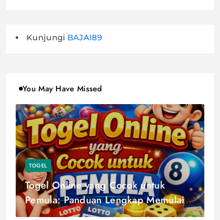
Kunjungi
BAJAI89
You May Have Missed
TOGEL
Togel Online yang Cocok untuk
Pemula: Panduan Lengkap Memulai
dengan Aman dan Bijak